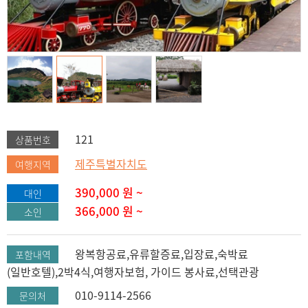
121
상품번호
제주특별자치도
여행지역
390,000
원 ~
대인
366,000
원 ~
소인
왕복항공료,유류할증료,입장료,숙박료
포함내역
(일반호텔),2박4식,여행자보험, 가이드 봉사료,선택관광
010-9114-2566
문의처