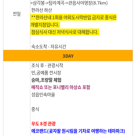
>삼각봉->탐라계곡->관음사야영장(8.7km)
한라산 하산
전일
**한라산내 1회용 야외도시락반입 금지로 중식은
개별지참입니다.
점심식사 대신 저녁식사로 대체합니다.
숙소도착 - 자유시간
3DAY
조식 후 - 관광시작
민,공예품 전시장
승마,조랑말 체험
매직쇼 또는 포니벨리 마상쇼 포함
성읍민속마을
중식
우도 8경 관광
에코랜드(곶자왈 원시림을 기차로 여행하는 테마파크)