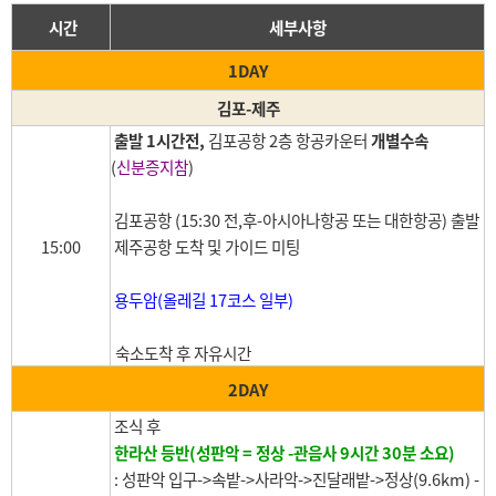
시간
세부사항
1DAY
김포-제주
출발 1시간전,
김포공항 2층 항공카운터
개별수속
(
신분증지참
)
김포공항 (15:30 전,후-아시아나항공 또는 대한항공) 출발
15:00
제주공항 도착 및 가이드 미팅
용두암(올레길 17코스 일부)
숙소도착 후 자유시간
2DAY
조식 후
한라산 등반(성판악 = 정상 -관음사 9시간 30분 소요)
: 성판악 입구->속밭->사라악->진달래밭->정상(9.6km)
-