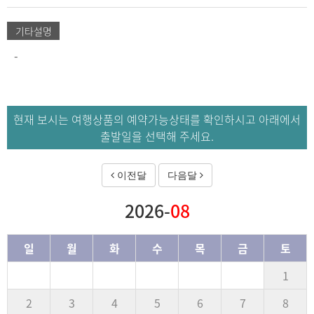
기타설명
-
현재 보시는 여행상품의 예약가능상태를 확인하시고 아래에서
출발일을 선택해 주세요.
이전달
다음달
2026-
08
일
월
화
수
목
금
토
1
2
3
4
5
6
7
8