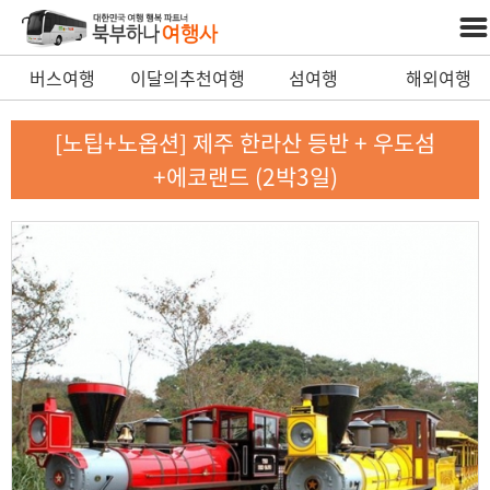
버스여행
이달의추천여행
섬여행
해외여행
[노팁+노옵션] 제주 한라산 등반 + 우도섬
+에코랜드 (2박3일)